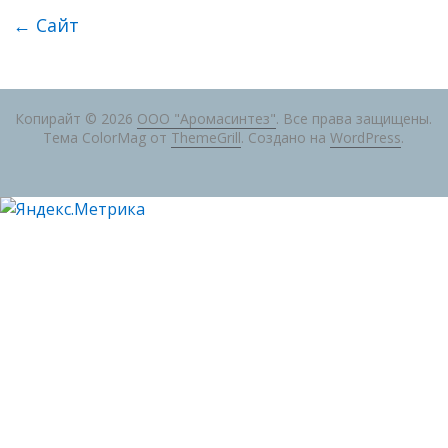
←
Сайт
Копирайт © 2026
ООО "Аромасинтез"
. Все права защищены.
Тема ColorMag от
ThemeGrill
. Создано на
WordPress
.